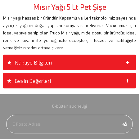
Mısır Yağı 5 Lt Pet Şişe
Mısır yağı hassas bir üründür. Kapsamlı ve ileri teknolojimiz sayesinde
ayçiçek yağının doğal yapısını koruyarak üretiyoruz. Vucudumuz için
ideal yapıya sahip olan Truco Mısır yağı, mide dostu bir üründür. İdeal
renk ve kıvamı ile yemeğinizle özdeşlerşir, lezzet ve hafifliğiyle
yemeğinizin tadını ortaya çıkarır.
+
+
Nakliye Bilgileri
+
+
Besin Değerleri
E-bülten aboneliği