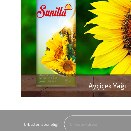
Ayçiçek Yağı
E-bülten aboneliği