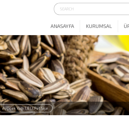
ANASAYFA
KURUMSAL
Ü
Ayçiçek Yağı 1,8 Lt Pet Şişe