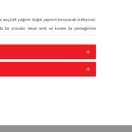
e ayçiçek yağının doğal yapısını koruyarak üretiyoruz.
u bir üründür. İdeal renk ve kıvamı ile yemeğinizle
+
+
+
+