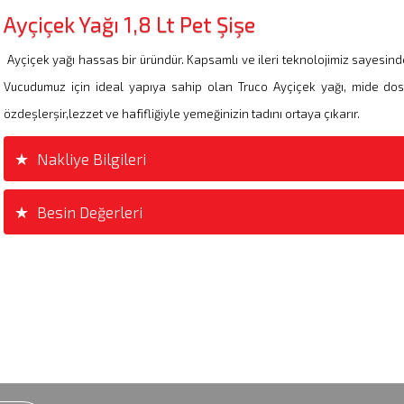
Ayçiçek Yağı 1,8 Lt Pet Şişe
Ayçiçek yağı hassas bir üründür. Kapsamlı ve ileri teknolojimiz sayesind
Vucudumuz için ideal yapıya sahip olan Truco Ayçiçek yağı, mide dost
özdeşlerşir,lezzet ve hafifliğiyle yemeğinizin tadını ortaya çıkarır.
Nakliye Bilgileri
Besin Değerleri