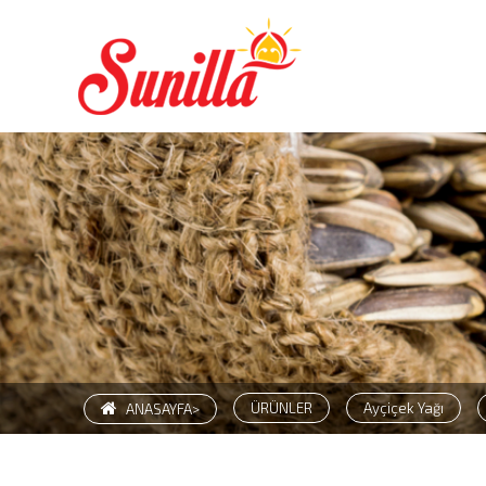
ÜRÜNLER
Ayçiçek Yağı
ANASAYFA>