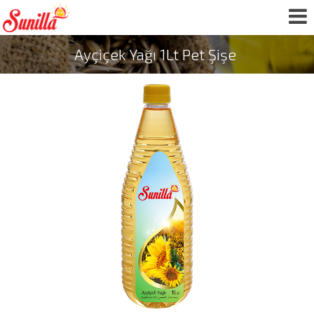
Ayçiçek Yağı 1Lt Pet Şişe