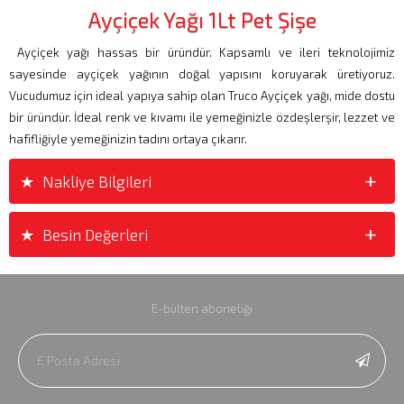
Ayçiçek Yağı 1Lt Pet Şişe
Ayçiçek yağı hassas bir üründür. Kapsamlı ve ileri teknolojimiz
sayesinde ayçiçek yağının doğal yapısını koruyarak üretiyoruz.
Vucudumuz için ideal yapıya sahip olan Truco Ayçiçek yağı, mide dostu
bir üründür. İdeal renk ve kıvamı ile yemeğinizle özdeşlerşir, lezzet ve
hafifliğiyle yemeğinizin tadını ortaya çıkarır.
+
+
Nakliye Bilgileri
+
+
Besin Değerleri
E-bülten aboneliği